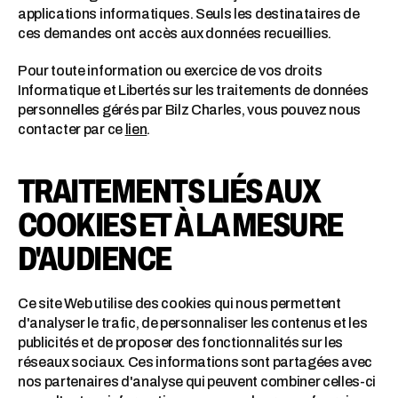
applications informatiques. Seuls les destinataires de
ces demandes ont accès aux données recueillies.
Pour toute information ou exercice de vos droits
Informatique et Libertés sur les traitements de données
personnelles gérés par Bilz Charles, vous pouvez nous
contacter par ce
lien
.
TRAITEMENTS LIÉS AUX
COOKIES ET À LA MESURE
D'AUDIENCE
Ce site Web utilise des cookies qui nous permettent
d'analyser le trafic, de personnaliser les contenus et les
publicités et de proposer des fonctionnalités sur les
réseaux sociaux. Ces informations sont partagées avec
nos partenaires d'analyse qui peuvent combiner celles-ci