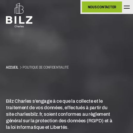
NOUS CONTACTER
NOUS CONTACTER
ACCUEIL
POLITIQUE DE CONFIDENTIALITÉ
P
O
L
I
T
I
Q
U
E
D
E
C
O
N
F
I
D
E
N
T
I
A
L
I
T
É
Bilz Charles s’engage à ce que la collecte et le 
traitement de vos données, effectués à partir du 
site charlesbilz.fr, soient conformes au règlement 
général sur la protection des données (RGPD) et à 
la loi Informatique et Libertés.